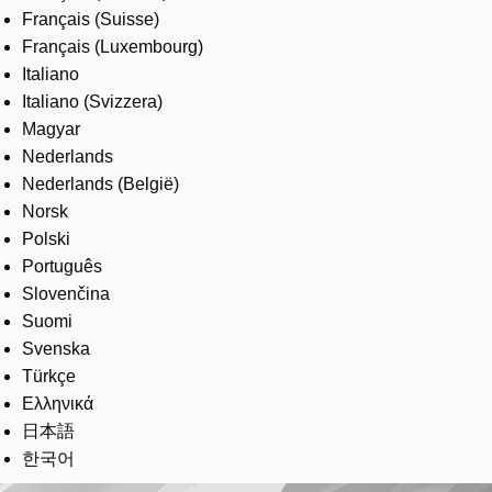
Français (Suisse)
Français (Luxembourg)
Italiano
Italiano (Svizzera)
Magyar
Nederlands
Nederlands (België)
Norsk
Polski
Português
Slovenčina
Suomi
Svenska
Türkçe
Ελληνικά
日本語
한국어