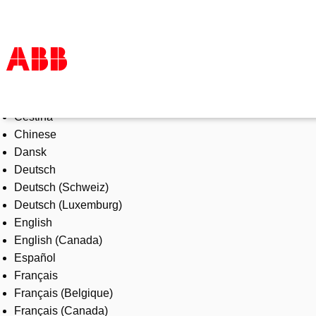
Select Language
Products & Solutions
Čeština
Industries
Chinese
Services
Dansk
About us
Deutsch
Where to buy
Deutsch (Schweiz)
Contact us
Deutsch (Luxemburg)
Careers
English
English (Canada)
Español
Français
Français (Belgique)
Français (Canada)