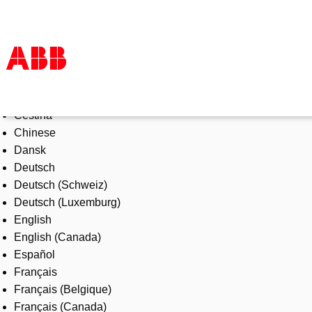
Select Language
Products & Solutions
Čeština
Industries
Chinese
Services
Dansk
About us
Deutsch
Where to buy
Deutsch (Schweiz)
Contact us
Deutsch (Luxemburg)
Careers
English
English (Canada)
Español
Français
Français (Belgique)
Français (Canada)