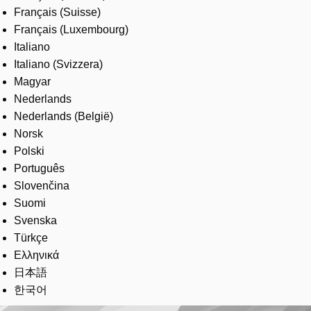
Français (Suisse)
Français (Luxembourg)
Italiano
Italiano (Svizzera)
Magyar
Nederlands
Nederlands (België)
Norsk
Polski
Português
Slovenčina
Suomi
Svenska
Türkçe
Ελληνικά
日本語
한국어