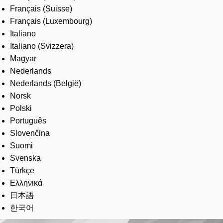
Français (Suisse)
Français (Luxembourg)
Italiano
Italiano (Svizzera)
Magyar
Nederlands
Nederlands (België)
Norsk
Polski
Português
Slovenčina
Suomi
Svenska
Türkçe
Ελληνικά
日本語
한국어