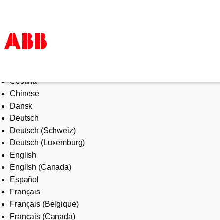
Select Language
Products & Solutions
Čeština
Industries
Chinese
Services
Dansk
About us
Deutsch
Where to buy
Deutsch (Schweiz)
Contact us
Deutsch (Luxemburg)
Careers
English
English (Canada)
Español
Français
Français (Belgique)
Français (Canada)