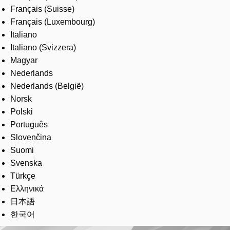
Français (Suisse)
Français (Luxembourg)
Italiano
Italiano (Svizzera)
Magyar
Nederlands
Nederlands (België)
Norsk
Polski
Português
Slovenčina
Suomi
Svenska
Türkçe
Ελληνικά
日本語
한국어