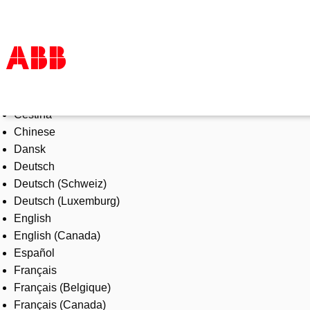
Select Language
Products & Solutions
Čeština
Industries
Chinese
Services
Dansk
About us
Deutsch
Where to buy
Deutsch (Schweiz)
Contact us
Deutsch (Luxemburg)
Careers
English
English (Canada)
Español
Français
Français (Belgique)
Français (Canada)