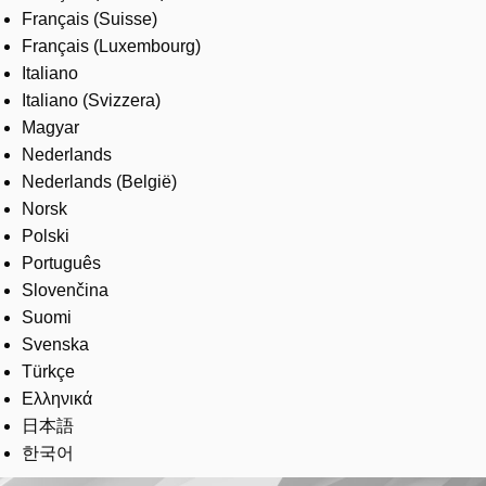
Français (Suisse)
Français (Luxembourg)
Italiano
Italiano (Svizzera)
Magyar
Nederlands
Nederlands (België)
Norsk
Polski
Português
Slovenčina
Suomi
Svenska
Türkçe
Ελληνικά
日本語
한국어