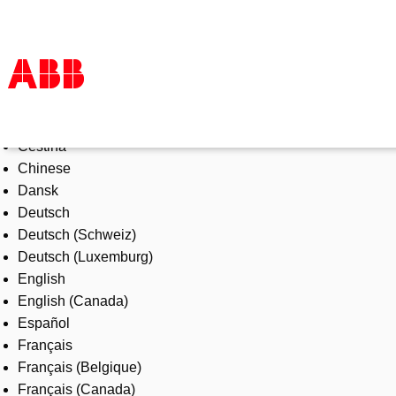
Select Language
Products & Solutions
Čeština
Industries
Chinese
Services
Dansk
About us
Deutsch
Where to buy
Deutsch (Schweiz)
Contact us
Deutsch (Luxemburg)
Careers
English
English (Canada)
Español
Français
Français (Belgique)
Français (Canada)