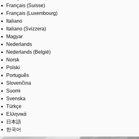
Français (Suisse)
Français (Luxembourg)
Italiano
Italiano (Svizzera)
Magyar
Nederlands
Nederlands (België)
Norsk
Polski
Português
Slovenčina
Suomi
Svenska
Türkçe
Ελληνικά
日本語
한국어