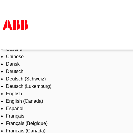
Select Language
Products & Solutions
Čeština
Industries
Chinese
Services
Dansk
About us
Deutsch
Where to buy
Deutsch (Schweiz)
Contact us
Deutsch (Luxemburg)
Careers
English
English (Canada)
Español
Français
Français (Belgique)
Français (Canada)