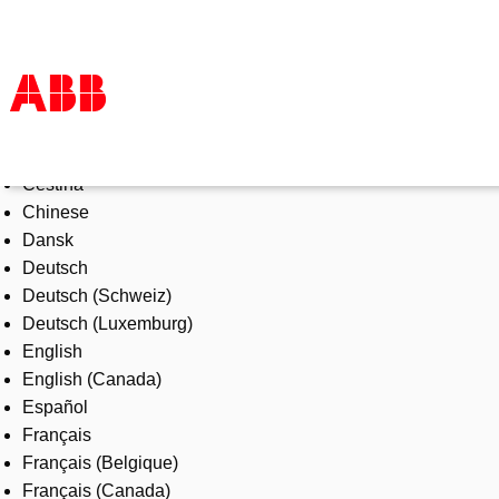
Select Language
Products & Solutions
Čeština
Industries
Chinese
Services
Dansk
About us
Deutsch
Where to buy
Deutsch (Schweiz)
Contact us
Deutsch (Luxemburg)
Careers
English
English (Canada)
Español
Français
Français (Belgique)
Français (Canada)