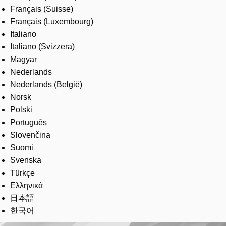
Français (Suisse)
Français (Luxembourg)
Italiano
Italiano (Svizzera)
Magyar
Nederlands
Nederlands (België)
Norsk
Polski
Português
Slovenčina
Suomi
Svenska
Türkçe
Ελληνικά
日本語
한국어