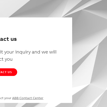
act us
t your inquiry and we will
ct you
ACT US
act your
ABB Contact Center