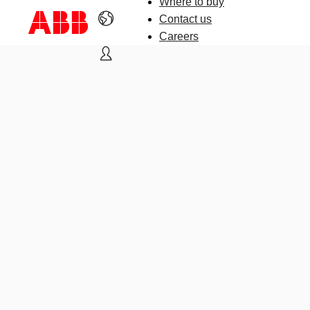
Where to buy
Contact us
Careers