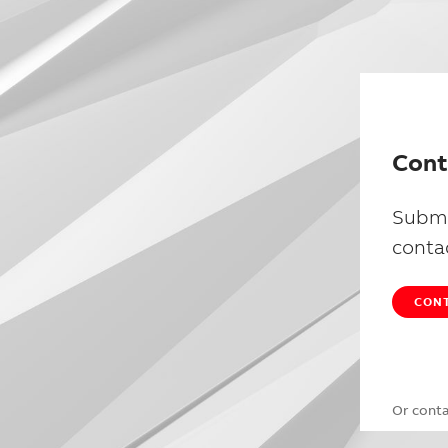
Cont
Submi
conta
CONT
Or cont