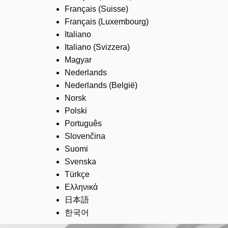
Français (Suisse)
Français (Luxembourg)
Italiano
Italiano (Svizzera)
Magyar
Nederlands
Nederlands (België)
Norsk
Polski
Português
Slovenčina
Suomi
Svenska
Türkçe
Ελληνικά
日本語
한국어