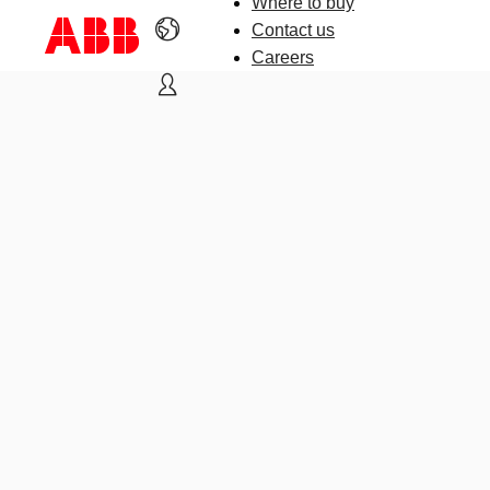
Where to buy
Contact us
Careers