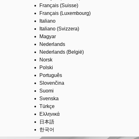
Français (Suisse)
Français (Luxembourg)
Italiano
Italiano (Svizzera)
Magyar
Nederlands
Nederlands (België)
Norsk
Polski
Português
Slovenčina
Suomi
Svenska
Türkçe
Ελληνικά
日本語
한국어