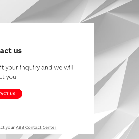
act us
t your inquiry and we will
ct you
ACT US
act your
ABB Contact Center