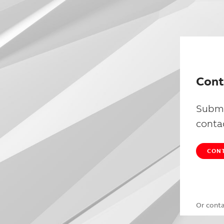
Cont
Submi
conta
CONT
Or cont