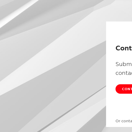
Cont
Submi
conta
CONT
Or cont