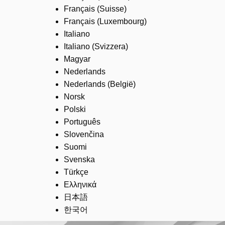
Français (Suisse)
Français (Luxembourg)
Italiano
Italiano (Svizzera)
Magyar
Nederlands
Nederlands (België)
Norsk
Polski
Português
Slovenčina
Suomi
Svenska
Türkçe
Ελληνικά
日本語
한국어