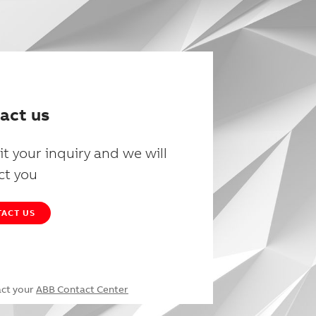
act us
t your inquiry and we will
ct you
ACT US
act your
ABB Contact Center