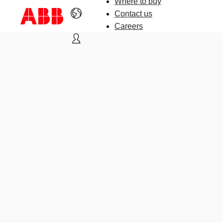
Where to buy
Contact us
Careers