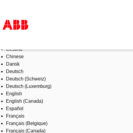
Select Language
Products & Solutions
Čeština
Industries
Chinese
Services
Dansk
About us
Deutsch
Where to buy
Deutsch (Schweiz)
Contact us
Deutsch (Luxemburg)
Careers
English
English (Canada)
Español
Français
Français (Belgique)
Français (Canada)