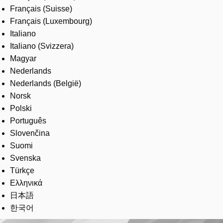
Français (Suisse)
Français (Luxembourg)
Italiano
Italiano (Svizzera)
Magyar
Nederlands
Nederlands (België)
Norsk
Polski
Português
Slovenčina
Suomi
Svenska
Türkçe
Ελληνικά
日本語
한국어