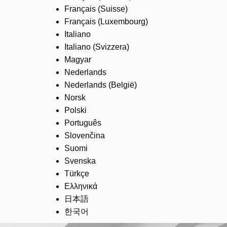
Français (Suisse)
Français (Luxembourg)
Italiano
Italiano (Svizzera)
Magyar
Nederlands
Nederlands (België)
Norsk
Polski
Português
Slovenčina
Suomi
Svenska
Türkçe
Ελληνικά
日本語
한국어