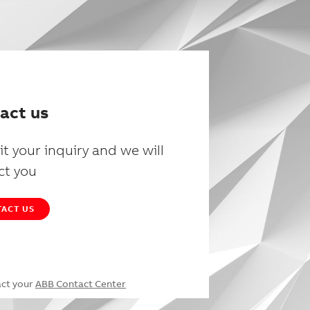
act us
t your inquiry and we will
ct you
ACT US
act your
ABB Contact Center