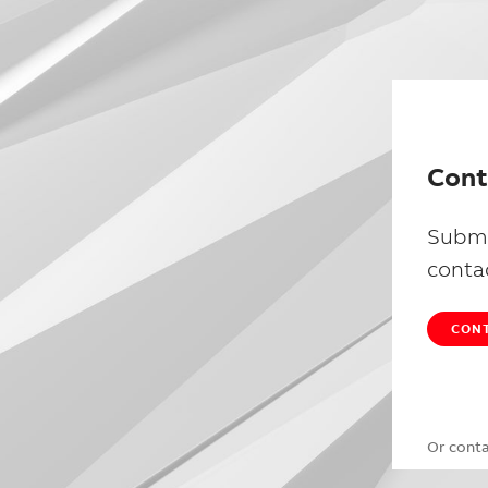
Cont
Submi
conta
CONT
Or cont