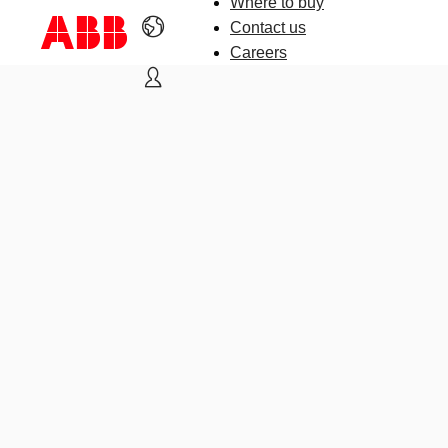
Where to buy
Contact us
Careers