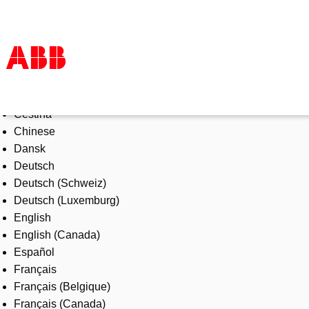
Select Language
Products & Solutions
Čeština
Industries
Chinese
Services
Dansk
About us
Deutsch
Where to buy
Deutsch (Schweiz)
Contact us
Deutsch (Luxemburg)
Careers
English
English (Canada)
Español
Français
Français (Belgique)
Français (Canada)