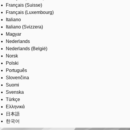
Français (Suisse)
Français (Luxembourg)
Italiano
Italiano (Svizzera)
Magyar
Nederlands
Nederlands (België)
Norsk
Polski
Português
Slovenčina
Suomi
Svenska
Türkçe
Ελληνικά
日本語
한국어