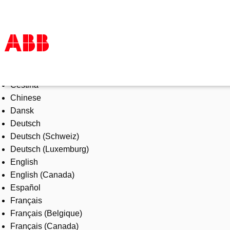
Select Language
Products & Solutions
Čeština
Industries
Chinese
Services
Dansk
About us
Deutsch
Where to buy
Deutsch (Schweiz)
Contact us
Deutsch (Luxemburg)
Careers
English
English (Canada)
Español
Français
Français (Belgique)
Français (Canada)