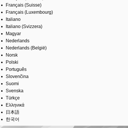
Français (Suisse)
Français (Luxembourg)
Italiano
Italiano (Svizzera)
Magyar
Nederlands
Nederlands (België)
Norsk
Polski
Português
Slovenčina
Suomi
Svenska
Türkçe
Ελληνικά
日本語
한국어