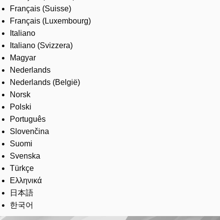
Français (Suisse)
Français (Luxembourg)
Italiano
Italiano (Svizzera)
Magyar
Nederlands
Nederlands (België)
Norsk
Polski
Português
Slovenčina
Suomi
Svenska
Türkçe
Ελληνικά
日本語
한국어