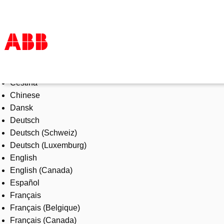
Select Language
Products & Solutions
Čeština
Industries
Chinese
Services
Dansk
About us
Deutsch
Where to buy
Deutsch (Schweiz)
Contact us
Deutsch (Luxemburg)
Careers
English
English (Canada)
Español
Français
Français (Belgique)
Français (Canada)