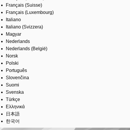
Français (Suisse)
Français (Luxembourg)
Italiano
Italiano (Svizzera)
Magyar
Nederlands
Nederlands (België)
Norsk
Polski
Português
Slovenčina
Suomi
Svenska
Türkçe
Ελληνικά
日本語
한국어