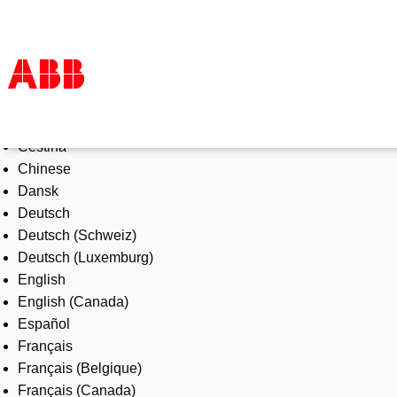
Select Language
Products & Solutions
Čeština
Industries
Chinese
Services
Dansk
About us
Deutsch
Where to buy
Deutsch (Schweiz)
Contact us
Deutsch (Luxemburg)
Careers
English
English (Canada)
Español
Français
Français (Belgique)
Français (Canada)