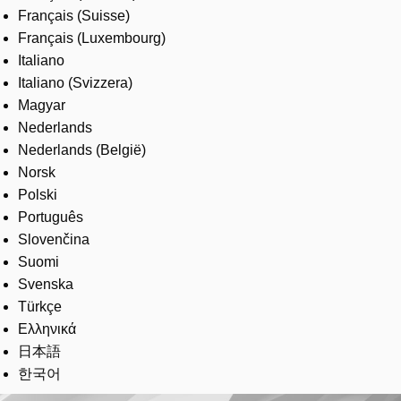
Français (Suisse)
Français (Luxembourg)
Italiano
Italiano (Svizzera)
Magyar
Nederlands
Nederlands (België)
Norsk
Polski
Português
Slovenčina
Suomi
Svenska
Türkçe
Ελληνικά
日本語
한국어