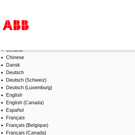
Select Language
Products & Solutions
Čeština
Industries
Chinese
Services
Dansk
About us
Deutsch
Where to buy
Deutsch (Schweiz)
Contact us
Deutsch (Luxemburg)
Careers
English
English (Canada)
Español
Français
Français (Belgique)
Français (Canada)