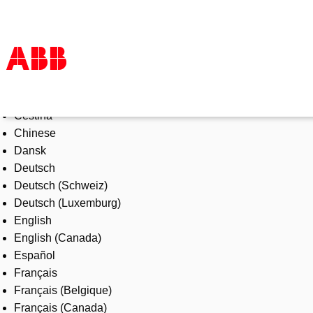
Select Language
Products & Solutions
Čeština
Industries
Chinese
Services
Dansk
About us
Deutsch
Where to buy
Deutsch (Schweiz)
Contact us
Deutsch (Luxemburg)
Careers
English
English (Canada)
Español
Français
Français (Belgique)
Français (Canada)