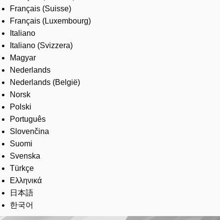
Français (Suisse)
Français (Luxembourg)
Italiano
Italiano (Svizzera)
Magyar
Nederlands
Nederlands (België)
Norsk
Polski
Português
Slovenčina
Suomi
Svenska
Türkçe
Ελληνικά
日本語
한국어