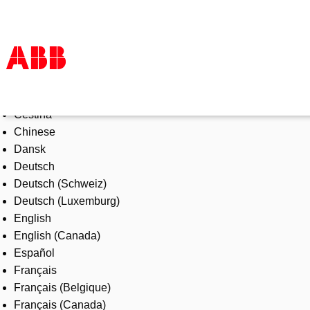
Select Language
Products & Solutions
Čeština
Industries
Chinese
Services
Dansk
About us
Deutsch
Where to buy
Deutsch (Schweiz)
Contact us
Deutsch (Luxemburg)
Careers
English
English (Canada)
Español
Français
Français (Belgique)
Français (Canada)