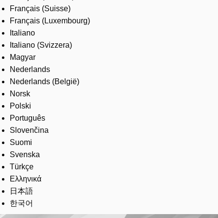
Français (Suisse)
Français (Luxembourg)
Italiano
Italiano (Svizzera)
Magyar
Nederlands
Nederlands (België)
Norsk
Polski
Português
Slovenčina
Suomi
Svenska
Türkçe
Ελληνικά
日本語
한국어