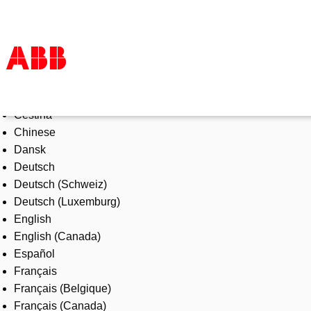
Select Language
Products & Solutions
Čeština
Industries
Chinese
Services
Dansk
About us
Deutsch
Where to buy
Deutsch (Schweiz)
Contact us
Deutsch (Luxemburg)
Careers
English
English (Canada)
Español
Français
Français (Belgique)
Français (Canada)