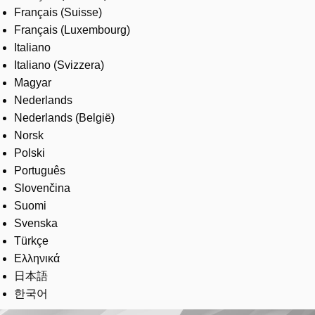
Français (Suisse)
Français (Luxembourg)
Italiano
Italiano (Svizzera)
Magyar
Nederlands
Nederlands (België)
Norsk
Polski
Português
Slovenčina
Suomi
Svenska
Türkçe
Ελληνικά
日本語
한국어