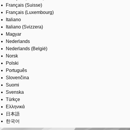
Français (Suisse)
Français (Luxembourg)
Italiano
Italiano (Svizzera)
Magyar
Nederlands
Nederlands (België)
Norsk
Polski
Português
Slovenčina
Suomi
Svenska
Türkçe
Ελληνικά
日本語
한국어