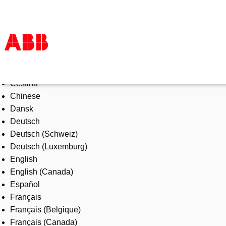
Select Language
Products & Solutions
Čeština
Industries
Chinese
Services
Dansk
About us
Deutsch
Where to buy
Deutsch (Schweiz)
Contact us
Deutsch (Luxemburg)
Careers
English
English (Canada)
Español
Français
Français (Belgique)
Français (Canada)