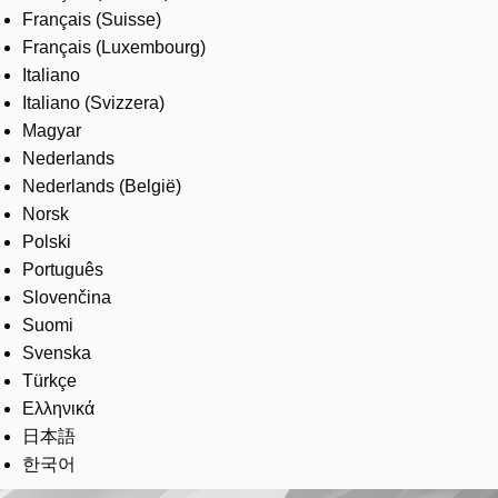
Français (Suisse)
Français (Luxembourg)
Italiano
Italiano (Svizzera)
Magyar
Nederlands
Nederlands (België)
Norsk
Polski
Português
Slovenčina
Suomi
Svenska
Türkçe
Ελληνικά
日本語
한국어