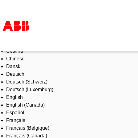
Select Language
Products & Solutions
Čeština
Industries
Chinese
Services
Dansk
About us
Deutsch
Where to buy
Deutsch (Schweiz)
Contact us
Deutsch (Luxemburg)
Careers
English
English (Canada)
Español
Français
Français (Belgique)
Français (Canada)