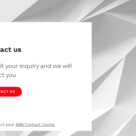
act us
t your inquiry and we will
ct you
ACT US
act your
ABB Contact Center