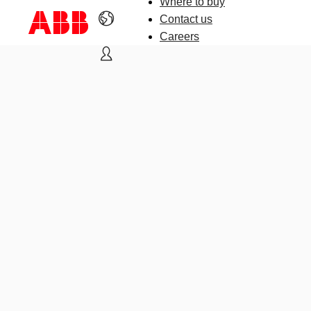
Where to buy
Contact us
Careers