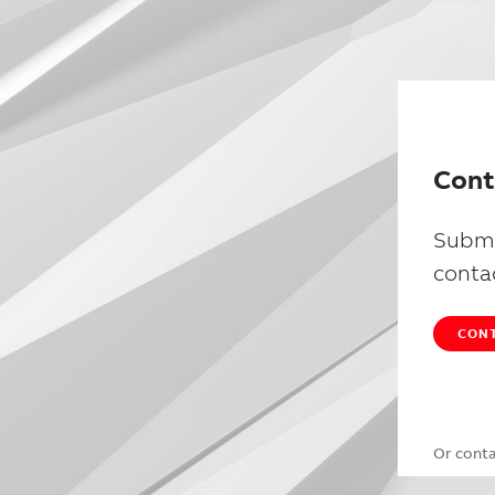
Cont
Submi
conta
CONT
Or cont