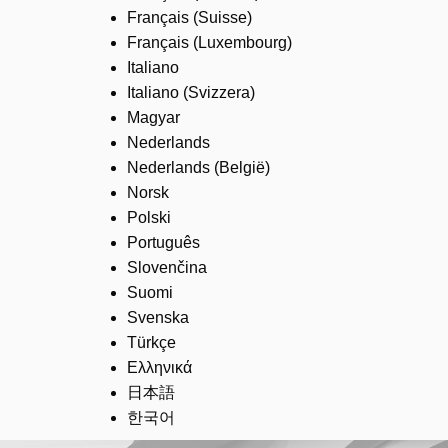
Français (Suisse)
Français (Luxembourg)
Italiano
Italiano (Svizzera)
Magyar
Nederlands
Nederlands (België)
Norsk
Polski
Português
Slovenčina
Suomi
Svenska
Türkçe
Ελληνικά
日本語
한국어