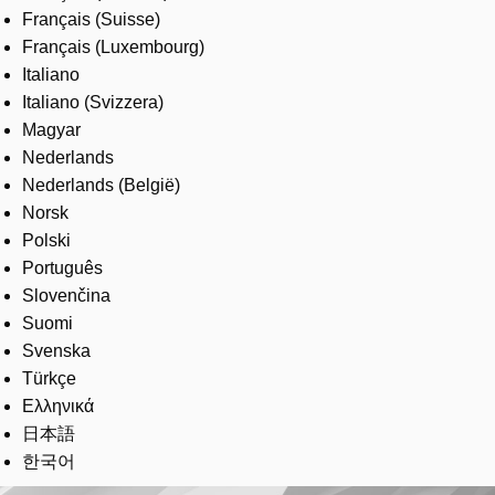
Français (Suisse)
Français (Luxembourg)
Italiano
Italiano (Svizzera)
Magyar
Nederlands
Nederlands (België)
Norsk
Polski
Português
Slovenčina
Suomi
Svenska
Türkçe
Ελληνικά
日本語
한국어