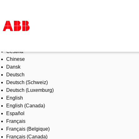
Select Language
Products & Solutions
Čeština
Industries
Chinese
Services
Dansk
About us
Deutsch
Where to buy
Deutsch (Schweiz)
Contact us
Deutsch (Luxemburg)
Careers
English
English (Canada)
Español
Français
Français (Belgique)
Français (Canada)