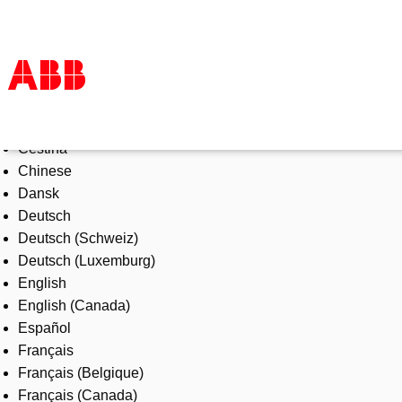
Select Language
Products & Solutions
Čeština
Industries
Chinese
Services
Dansk
About us
Deutsch
Where to buy
Deutsch (Schweiz)
Contact us
Deutsch (Luxemburg)
Careers
English
English (Canada)
Español
Français
Français (Belgique)
Français (Canada)