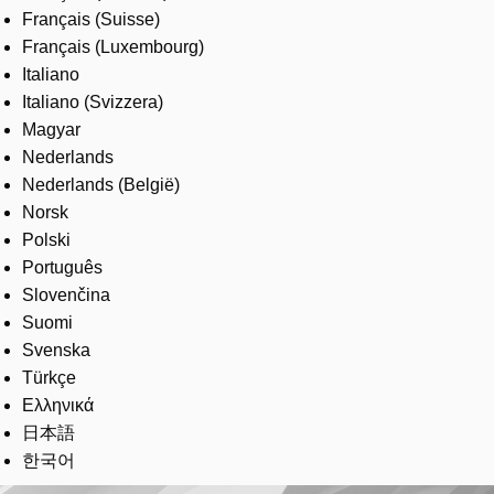
Français (Suisse)
Français (Luxembourg)
Italiano
Italiano (Svizzera)
Magyar
Nederlands
Nederlands (België)
Norsk
Polski
Português
Slovenčina
Suomi
Svenska
Türkçe
Ελληνικά
日本語
한국어