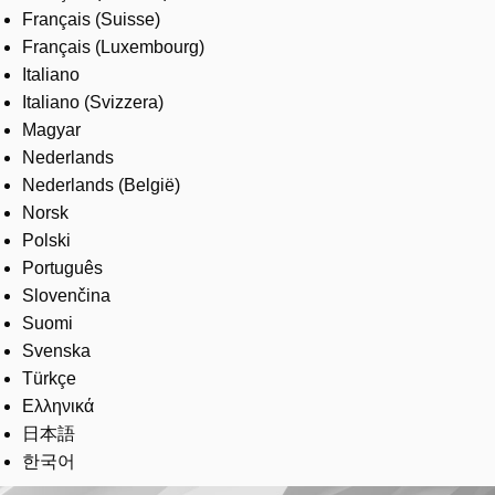
Français (Suisse)
Français (Luxembourg)
Italiano
Italiano (Svizzera)
Magyar
Nederlands
Nederlands (België)
Norsk
Polski
Português
Slovenčina
Suomi
Svenska
Türkçe
Ελληνικά
日本語
한국어