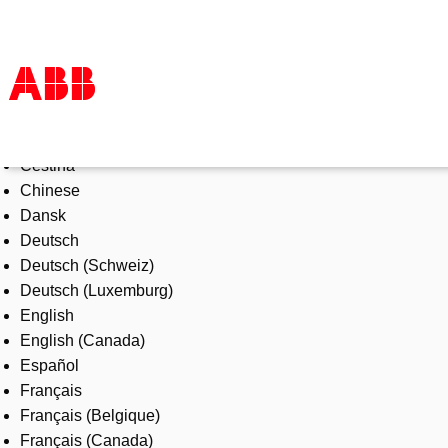
Select Language
Products & Solutions
Čeština
Industries
Chinese
Services
Dansk
About us
Deutsch
Where to buy
Deutsch (Schweiz)
Contact us
Deutsch (Luxemburg)
Careers
English
English (Canada)
Español
Français
Français (Belgique)
Français (Canada)