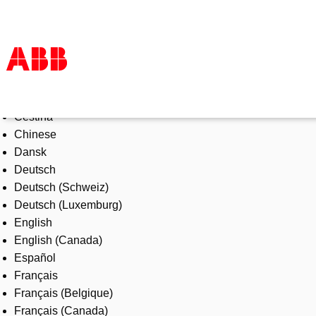
Select Language
Products & Solutions
Čeština
Industries
Chinese
Services
Dansk
About us
Deutsch
Where to buy
Deutsch (Schweiz)
Contact us
Deutsch (Luxemburg)
Careers
English
English (Canada)
Español
Français
Français (Belgique)
Français (Canada)