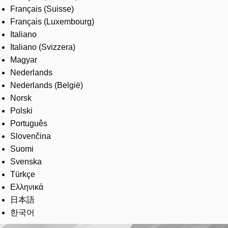
Français (Suisse)
Français (Luxembourg)
Italiano
Italiano (Svizzera)
Magyar
Nederlands
Nederlands (België)
Norsk
Polski
Português
Slovenčina
Suomi
Svenska
Türkçe
Ελληνικά
日本語
한국어