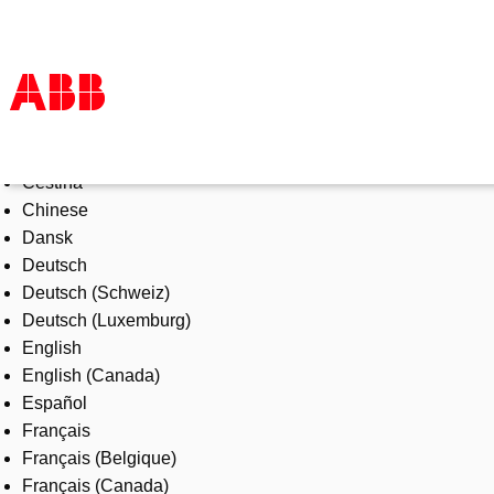
Select Language
Products & Solutions
Čeština
Industries
Chinese
Services
Dansk
About us
Deutsch
Where to buy
Deutsch (Schweiz)
Contact us
Deutsch (Luxemburg)
Careers
English
English (Canada)
Español
Français
Français (Belgique)
Français (Canada)