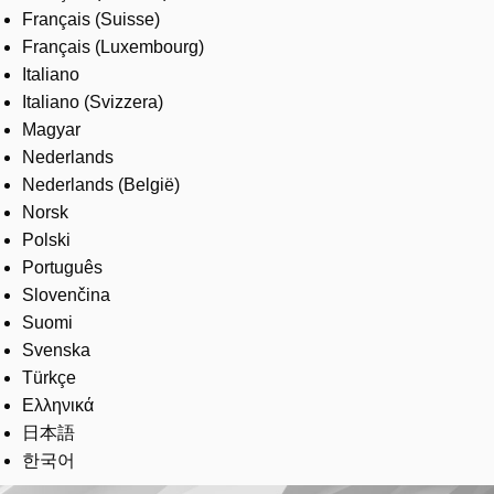
Français (Suisse)
Français (Luxembourg)
Italiano
Italiano (Svizzera)
Magyar
Nederlands
Nederlands (België)
Norsk
Polski
Português
Slovenčina
Suomi
Svenska
Türkçe
Ελληνικά
日本語
한국어