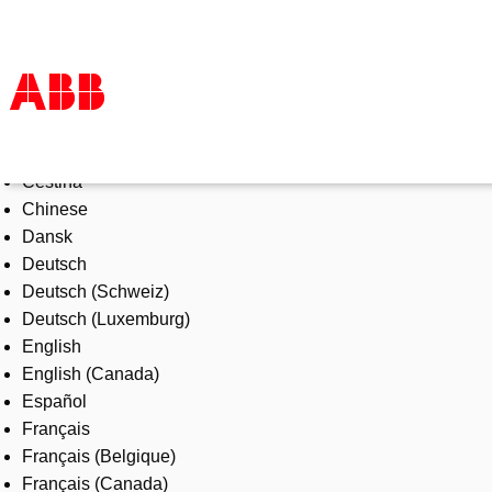
Select Language
Products & Solutions
Čeština
Industries
Chinese
Services
Dansk
About us
Deutsch
Where to buy
Deutsch (Schweiz)
Contact us
Deutsch (Luxemburg)
Careers
English
English (Canada)
Español
Français
Français (Belgique)
Français (Canada)