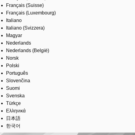
Français (Suisse)
Français (Luxembourg)
Italiano
Italiano (Svizzera)
Magyar
Nederlands
Nederlands (België)
Norsk
Polski
Português
Slovenčina
Suomi
Svenska
Türkçe
Ελληνικά
日本語
한국어