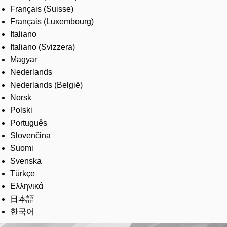
Français (Suisse)
Français (Luxembourg)
Italiano
Italiano (Svizzera)
Magyar
Nederlands
Nederlands (België)
Norsk
Polski
Português
Slovenčina
Suomi
Svenska
Türkçe
Ελληνικά
日本語
한국어