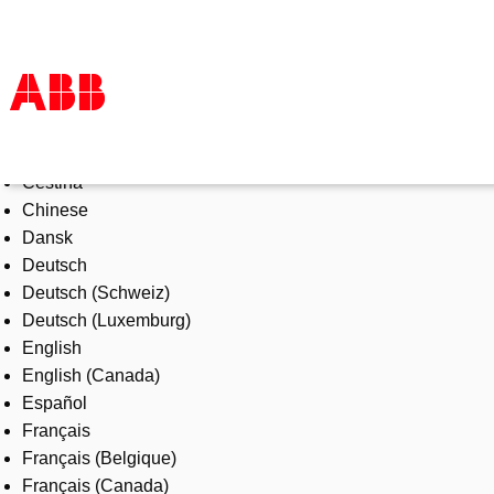
Select Language
Products & Solutions
Čeština
Industries
Chinese
Services
Dansk
About us
Deutsch
Where to buy
Deutsch (Schweiz)
Contact us
Deutsch (Luxemburg)
Careers
English
English (Canada)
Español
Français
Français (Belgique)
Français (Canada)