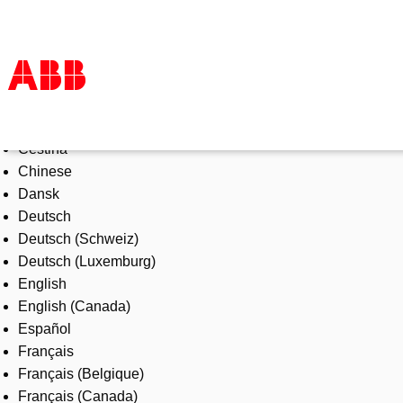
Select Language
Products & Solutions
Čeština
Industries
Chinese
Services
Dansk
About us
Deutsch
Where to buy
Deutsch (Schweiz)
Contact us
Deutsch (Luxemburg)
Careers
English
English (Canada)
Español
Français
Français (Belgique)
Français (Canada)