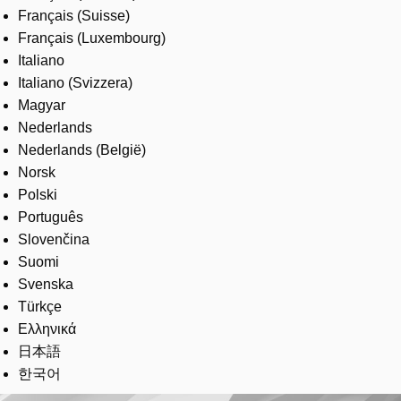
Français (Suisse)
Français (Luxembourg)
Italiano
Italiano (Svizzera)
Magyar
Nederlands
Nederlands (België)
Norsk
Polski
Português
Slovenčina
Suomi
Svenska
Türkçe
Ελληνικά
日本語
한국어