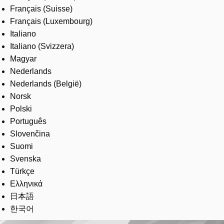
Français (Suisse)
Français (Luxembourg)
Italiano
Italiano (Svizzera)
Magyar
Nederlands
Nederlands (België)
Norsk
Polski
Português
Slovenčina
Suomi
Svenska
Türkçe
Ελληνικά
日本語
한국어