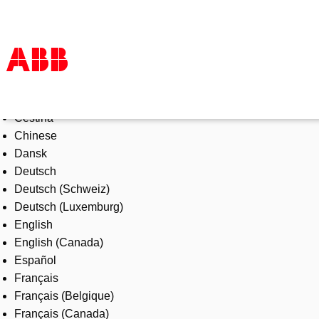
Select Language
Products & Solutions
Čeština
Industries
Chinese
Services
Dansk
About us
Deutsch
Where to buy
Deutsch (Schweiz)
Contact us
Deutsch (Luxemburg)
Careers
English
English (Canada)
Español
Français
Français (Belgique)
Français (Canada)