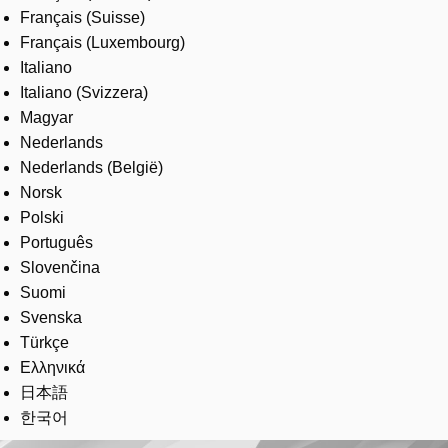
Français (Suisse)
Français (Luxembourg)
Italiano
Italiano (Svizzera)
Magyar
Nederlands
Nederlands (België)
Norsk
Polski
Português
Slovenčina
Suomi
Svenska
Türkçe
Ελληνικά
日本語
한국어