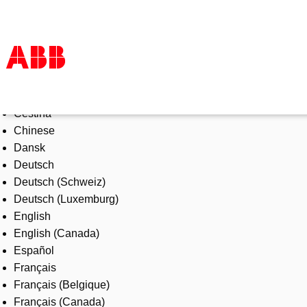
Select Language
Products & Solutions
Čeština
Industries
Chinese
Services
Dansk
About us
Deutsch
Where to buy
Deutsch (Schweiz)
Contact us
Deutsch (Luxemburg)
Careers
English
English (Canada)
Español
Français
Français (Belgique)
Français (Canada)