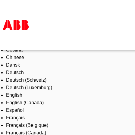
Select Language
Products & Solutions
Čeština
Industries
Chinese
Services
Dansk
About us
Deutsch
Where to buy
Deutsch (Schweiz)
Contact us
Deutsch (Luxemburg)
Careers
English
English (Canada)
Español
Français
Français (Belgique)
Français (Canada)