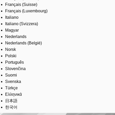
Français (Suisse)
Français (Luxembourg)
Italiano
Italiano (Svizzera)
Magyar
Nederlands
Nederlands (België)
Norsk
Polski
Português
Slovenčina
Suomi
Svenska
Türkçe
Ελληνικά
日本語
한국어