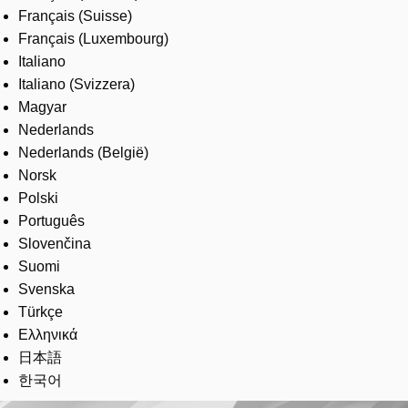
Français (Suisse)
Français (Luxembourg)
Italiano
Italiano (Svizzera)
Magyar
Nederlands
Nederlands (België)
Norsk
Polski
Português
Slovenčina
Suomi
Svenska
Türkçe
Ελληνικά
日本語
한국어