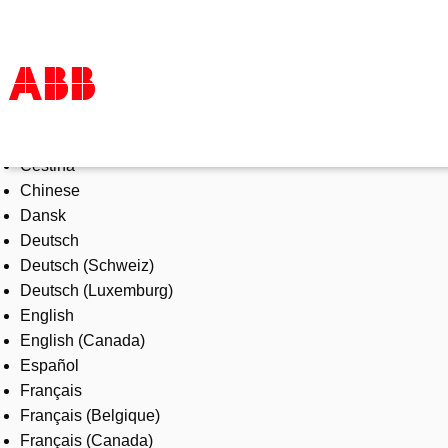
Select Language
Products & Solutions
Čeština
Industries
Chinese
Services
Dansk
About us
Deutsch
Where to buy
Deutsch (Schweiz)
Contact us
Deutsch (Luxemburg)
Careers
English
English (Canada)
Español
Français
Français (Belgique)
Français (Canada)