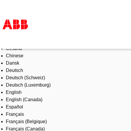
Select Language
Products & Solutions
Čeština
Industries
Chinese
Services
Dansk
About us
Deutsch
Where to buy
Deutsch (Schweiz)
Contact us
Deutsch (Luxemburg)
Careers
English
English (Canada)
Español
Français
Français (Belgique)
Français (Canada)