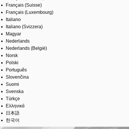
Français (Suisse)
Français (Luxembourg)
Italiano
Italiano (Svizzera)
Magyar
Nederlands
Nederlands (België)
Norsk
Polski
Português
Slovenčina
Suomi
Svenska
Türkçe
Ελληνικά
日本語
한국어