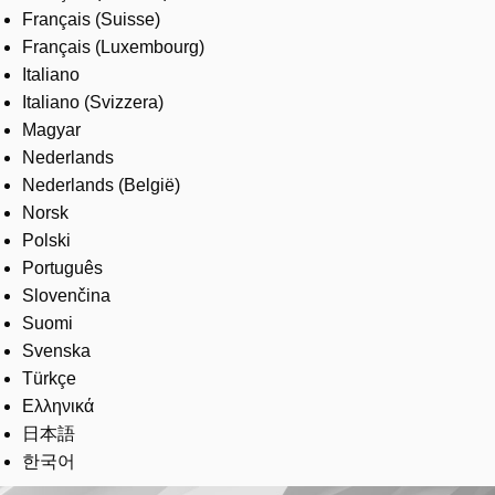
Français (Suisse)
Français (Luxembourg)
Italiano
Italiano (Svizzera)
Magyar
Nederlands
Nederlands (België)
Norsk
Polski
Português
Slovenčina
Suomi
Svenska
Türkçe
Ελληνικά
日本語
한국어