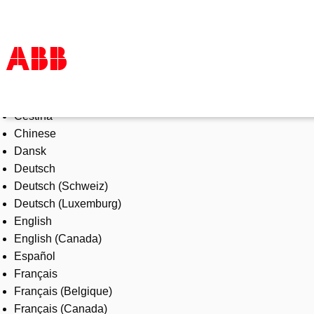
Select Language
Products & Solutions
Čeština
Industries
Chinese
Services
Dansk
About us
Deutsch
Where to buy
Deutsch (Schweiz)
Contact us
Deutsch (Luxemburg)
Careers
English
English (Canada)
Español
Français
Français (Belgique)
Français (Canada)