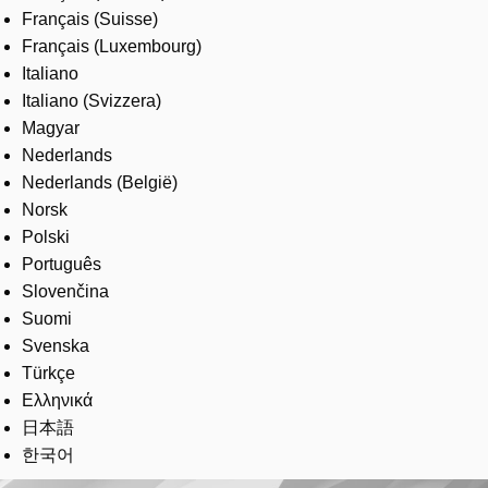
Français (Suisse)
Français (Luxembourg)
Italiano
Italiano (Svizzera)
Magyar
Nederlands
Nederlands (België)
Norsk
Polski
Português
Slovenčina
Suomi
Svenska
Türkçe
Ελληνικά
日本語
한국어