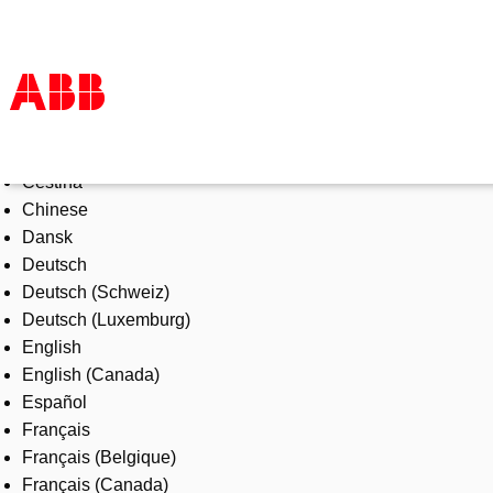
Select Language
Products & Solutions
Čeština
Industries
Chinese
Services
Dansk
About us
Deutsch
Where to buy
Deutsch (Schweiz)
Contact us
Deutsch (Luxemburg)
Careers
English
English (Canada)
Español
Français
Français (Belgique)
Français (Canada)