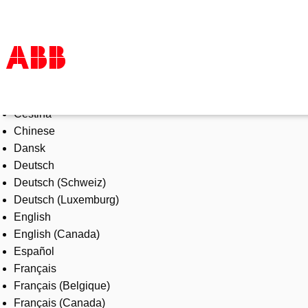
Select Language
Products & Solutions
Čeština
Industries
Chinese
Services
Dansk
About us
Deutsch
Where to buy
Deutsch (Schweiz)
Contact us
Deutsch (Luxemburg)
Careers
English
English (Canada)
Español
Français
Français (Belgique)
Français (Canada)