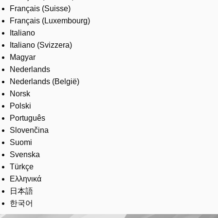
Français (Suisse)
Français (Luxembourg)
Italiano
Italiano (Svizzera)
Magyar
Nederlands
Nederlands (België)
Norsk
Polski
Português
Slovenčina
Suomi
Svenska
Türkçe
Ελληνικά
日本語
한국어