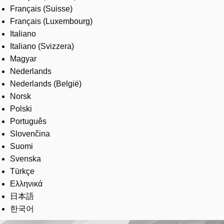
Français (Suisse)
Français (Luxembourg)
Italiano
Italiano (Svizzera)
Magyar
Nederlands
Nederlands (België)
Norsk
Polski
Português
Slovenčina
Suomi
Svenska
Türkçe
Ελληνικά
日本語
한국어