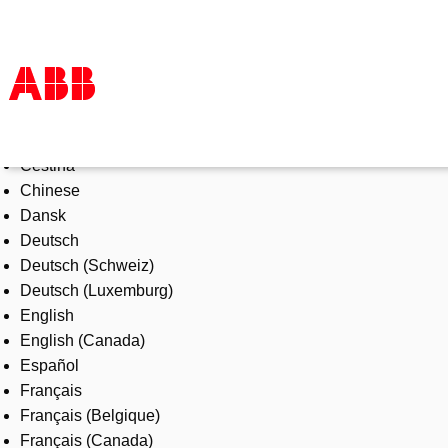
Select Language
Products & Solutions
Čeština
Industries
Chinese
Services
Dansk
About us
Deutsch
Where to buy
Deutsch (Schweiz)
Contact us
Deutsch (Luxemburg)
Careers
English
English (Canada)
Español
Français
Français (Belgique)
Français (Canada)