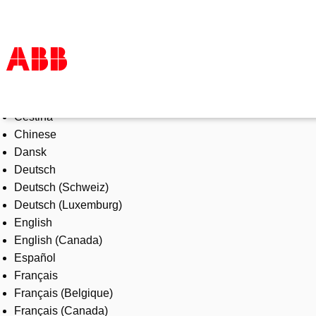
Select Language
Products & Solutions
Čeština
Industries
Chinese
Services
Dansk
About us
Deutsch
Where to buy
Deutsch (Schweiz)
Contact us
Deutsch (Luxemburg)
Careers
English
English (Canada)
Español
Français
Français (Belgique)
Français (Canada)