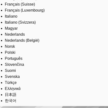
Français (Suisse)
Français (Luxembourg)
Italiano
Italiano (Svizzera)
Magyar
Nederlands
Nederlands (België)
Norsk
Polski
Português
Slovenčina
Suomi
Svenska
Türkçe
Ελληνικά
日本語
한국어