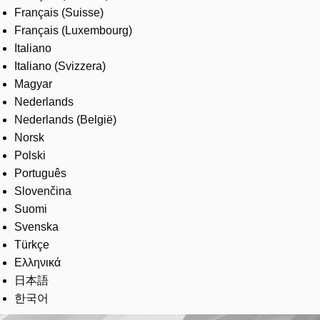
Français (Suisse)
Français (Luxembourg)
Italiano
Italiano (Svizzera)
Magyar
Nederlands
Nederlands (België)
Norsk
Polski
Português
Slovenčina
Suomi
Svenska
Türkçe
Ελληνικά
日本語
한국어