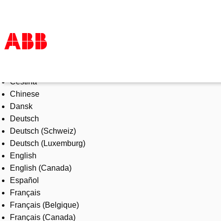
Select Language
Products & Solutions
Čeština
Industries
Chinese
Services
Dansk
About us
Deutsch
Where to buy
Deutsch (Schweiz)
Contact us
Deutsch (Luxemburg)
Careers
English
English (Canada)
Español
Français
Français (Belgique)
Français (Canada)