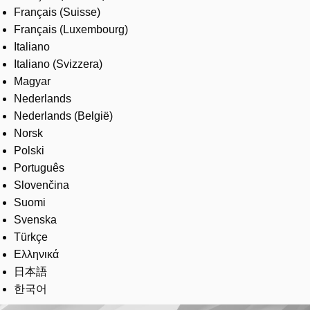
Français (Suisse)
Français (Luxembourg)
Italiano
Italiano (Svizzera)
Magyar
Nederlands
Nederlands (België)
Norsk
Polski
Português
Slovenčina
Suomi
Svenska
Türkçe
Ελληνικά
日本語
한국어