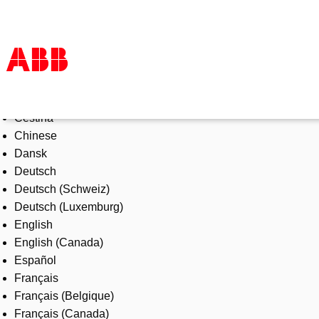
Select Language
Products & Solutions
Čeština
Industries
Chinese
Services
Dansk
About us
Deutsch
Where to buy
Deutsch (Schweiz)
Contact us
Deutsch (Luxemburg)
Careers
English
English (Canada)
Español
Français
Français (Belgique)
Français (Canada)