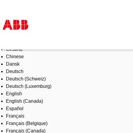
Select Language
Products & Solutions
Čeština
Industries
Chinese
Services
Dansk
About us
Deutsch
Where to buy
Deutsch (Schweiz)
Contact us
Deutsch (Luxemburg)
Careers
English
English (Canada)
Español
Français
Français (Belgique)
Français (Canada)