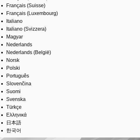
Français (Suisse)
Français (Luxembourg)
Italiano
Italiano (Svizzera)
Magyar
Nederlands
Nederlands (België)
Norsk
Polski
Português
Slovenčina
Suomi
Svenska
Türkçe
Ελληνικά
日本語
한국어