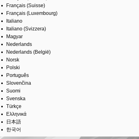
Français (Suisse)
Français (Luxembourg)
Italiano
Italiano (Svizzera)
Magyar
Nederlands
Nederlands (België)
Norsk
Polski
Português
Slovenčina
Suomi
Svenska
Türkçe
Ελληνικά
日本語
한국어