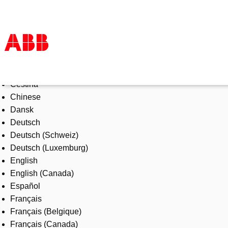
Select Language
Products & Solutions
Čeština
Industries
Chinese
Services
Dansk
About us
Deutsch
Where to buy
Deutsch (Schweiz)
Contact us
Deutsch (Luxemburg)
Careers
English
English (Canada)
Español
Français
Français (Belgique)
Français (Canada)