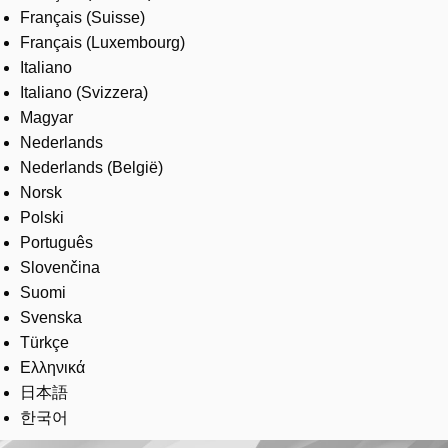
Français (Suisse)
Français (Luxembourg)
Italiano
Italiano (Svizzera)
Magyar
Nederlands
Nederlands (België)
Norsk
Polski
Português
Slovenčina
Suomi
Svenska
Türkçe
Ελληνικά
日本語
한국어