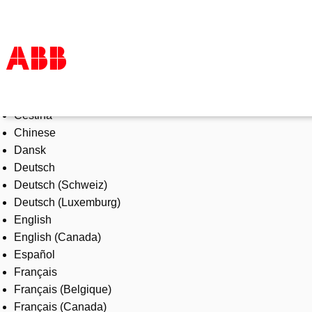
Select Language
Products & Solutions
Čeština
Industries
Chinese
Services
Dansk
About us
Deutsch
Where to buy
Deutsch (Schweiz)
Contact us
Deutsch (Luxemburg)
Careers
English
English (Canada)
Español
Français
Français (Belgique)
Français (Canada)