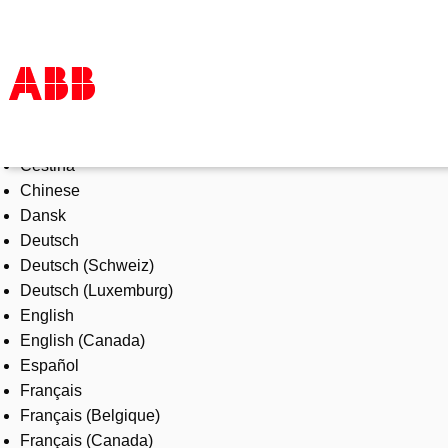
Select Language
Products & Solutions
Čeština
Industries
Chinese
Services
Dansk
About us
Deutsch
Where to buy
Deutsch (Schweiz)
Contact us
Deutsch (Luxemburg)
Careers
English
English (Canada)
Español
Français
Français (Belgique)
Français (Canada)