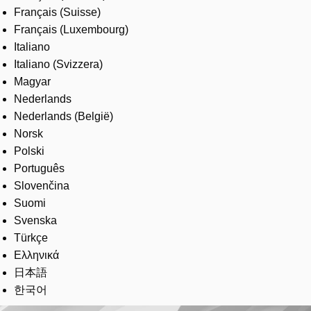
Français (Suisse)
Français (Luxembourg)
Italiano
Italiano (Svizzera)
Magyar
Nederlands
Nederlands (België)
Norsk
Polski
Português
Slovenčina
Suomi
Svenska
Türkçe
Ελληνικά
日本語
한국어