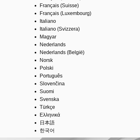
Français (Suisse)
Français (Luxembourg)
Italiano
Italiano (Svizzera)
Magyar
Nederlands
Nederlands (België)
Norsk
Polski
Português
Slovenčina
Suomi
Svenska
Türkçe
Ελληνικά
日本語
한국어