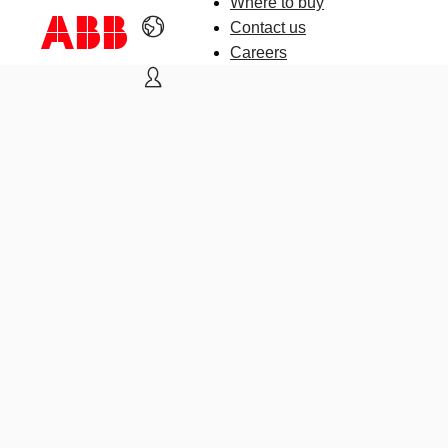
Where to buy
Contact us
Careers