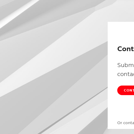
Cont
Submi
conta
CONT
Or cont