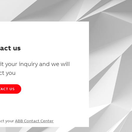
act us
t your inquiry and we will
ct you
ACT US
act your
ABB Contact Center