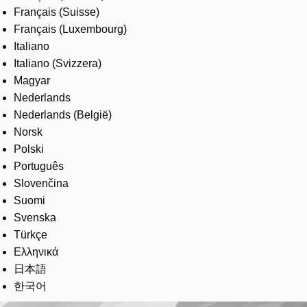
Français (Suisse)
Français (Luxembourg)
Italiano
Italiano (Svizzera)
Magyar
Nederlands
Nederlands (België)
Norsk
Polski
Português
Slovenčina
Suomi
Svenska
Türkçe
Ελληνικά
日本語
한국어