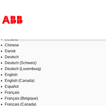
Select Language
Products & Solutions
Čeština
Industries
Chinese
Services
Dansk
About us
Deutsch
Where to buy
Deutsch (Schweiz)
Contact us
Deutsch (Luxemburg)
Careers
English
English (Canada)
Español
Français
Français (Belgique)
Français (Canada)