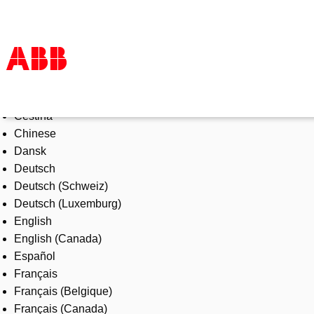
Select Language
Products & Solutions
Čeština
Industries
Chinese
Services
Dansk
About us
Deutsch
Where to buy
Deutsch (Schweiz)
Contact us
Deutsch (Luxemburg)
Careers
English
English (Canada)
Español
Français
Français (Belgique)
Français (Canada)