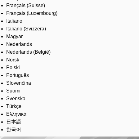
Français (Suisse)
Français (Luxembourg)
Italiano
Italiano (Svizzera)
Magyar
Nederlands
Nederlands (België)
Norsk
Polski
Português
Slovenčina
Suomi
Svenska
Türkçe
Ελληνικά
日本語
한국어